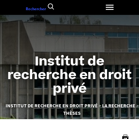
Aller
Rechercher
au
contenu
Institut de
recherche en droit
privé
Vous
INSTITUT DE RECHERCHE EN DROIT PRIVÉ
LA RECHERCHE
êtes
THÈSES
ici :