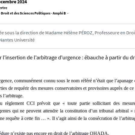
écembre 2024
ertre
 Droit et des Sciences Politiques - Amphi B -
e sous la direction de Madame Hélène PÉROZ, Professeure en Droit
 Nantes Université
r l'insertion de l'arbitrage d'urgence : ébauche à partir du dr
gence, communément connu sous le nom référé n’était que l’apanage du
ties de requérir des mesures conservatoires et provisoires auprès de ce 
s l’arbitrage.
du règlement CCI prévoit que « toute partie sollicitant des mesur
gentes qui ne peuvent attendre la constitution d’un tribunal arbitral 
e requête à cette fin … ». Il s’agit ainsi de la consécration de l’arbitr
édure n’existe pas encore en droit de l’arbitrage OHADA.