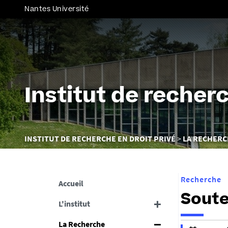
Nantes Université
Institut de recherc
Vous
INSTITUT DE RECHERCHE EN DROIT PRIVÉ
LA RECHER
êtes
ici :
Recherche
Accueil
Soute
L'institut
La Recherche
h