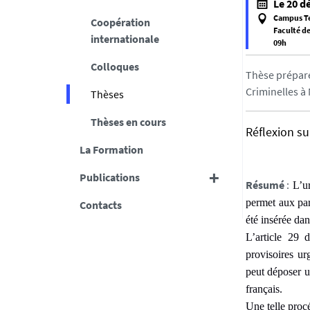
Le 20 d
t
Campus T
Coopération
t
Faculté de
internationale
09h
p
f
s
Colloques
a
Thèse préparé
:
l
Criminelles à
Thèses
/
s
/
Thèses en cours
e
i
Réflexion su
f
r
La Formation
a
d
l
Publications
p
Résumé
:
L’ur
s
.
permet aux par
Contacts
e
u
été insérée dan
n
L’article 29 
i
provisoires ur
v
peut déposer un
-
français.
n
Une telle proc