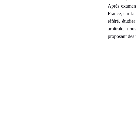
a
Après examen d
n
France, sur la
t
référé, étudie
e
arbitrale, no
s
proposant des 
.
f
r
/
m
e
d
i
a
s
/
p
h
o