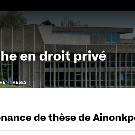
Aller
au
contenu
he en droit privé
CHE
THÈSES
nance de thèse de Ainonkp