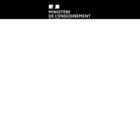
Mentions légales
Crédits et aspects légaux
Accessibilité
Cookies
Adresse
INSTITUT DE RECHERCHE EN DROIT PRIVE
Faculté de Droit et des Sciences Politiques de Nantes
Chemin de la Censive du Tertre
BP 81307
44313 NANTES CEDEX 3