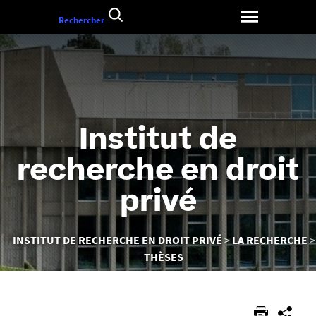
Aller
Rechercher
au
contenu
Institut de
recherche en droit
privé
Vous
INSTITUT DE RECHERCHE EN DROIT PRIVÉ
LA RECHERCHE
êtes
THÈSES
ici :