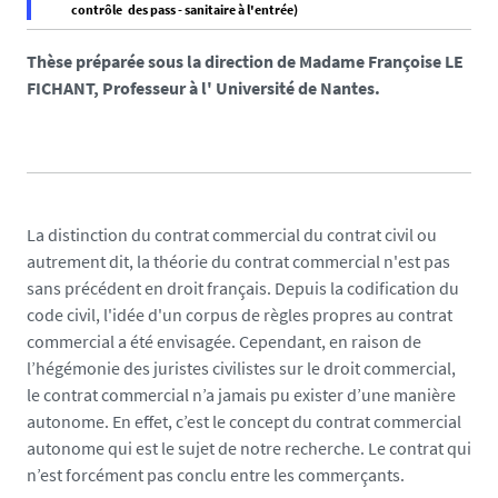
contrôle des pass - sanitaire à l'entrée)
f
a
Thèse préparée sous la direction de Madame Françoise LE
l
FICHANT, Professeur à l' Université de Nantes.
s
e
f
a
l
La distinction du contrat commercial du contrat civil ou
s
autrement dit, la théorie du contrat commercial n'est pas
e
sans précédent en droit français. Depuis la codification du
code civil, l'idée d'un corpus de règles propres au contrat
commercial a été envisagée. Cependant, en raison de
l’hégémonie des juristes civilistes sur le droit commercial,
le contrat commercial n’a jamais pu exister d’une manière
autonome. En effet, c’est le concept du contrat commercial
autonome qui est le sujet de notre recherche. Le contrat qui
n’est forcément pas conclu entre les commerçants.